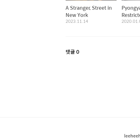
A Stranger, Street in
Pyongy
New York
Restric
2023.11.14
2020.01.
Landsc
댓글
0
leeheeh