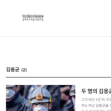
김용균
(2)
두 명의 김용
그가 떠난 1년 뒤, 
마는 떠난 김용균을 