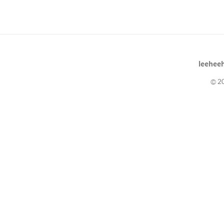
leeheeh
© 20