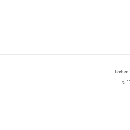
leeheeh
© 20